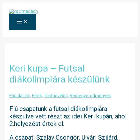
Skip
to
content
MAIN
MENU
Keri kupa – Futsal
diákolimpiára készülünk
Főoldali hír
,
Hírek
,
Testnevelés
,
Versenyeredmények
Fiú csapatunk a futsal diákolimpiára
készülve vett részt az idei Keri kupán, ahol
2.helyezést értek el.
A csapat: Szalay Csongor, Ujvári Szilárd,