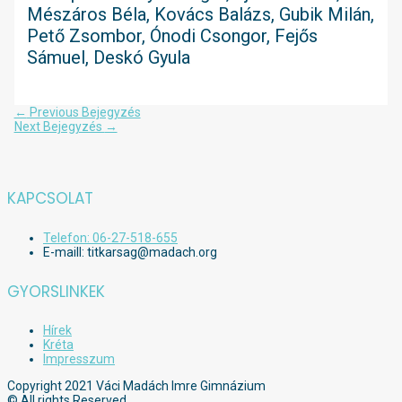
Mészáros Béla, Kovács Balázs, Gubik Milán,
Pető Zsombor, Ónodi Csongor, Fejős
Sámuel, Deskó Gyula
Bejegyzés
←
Previous Bejegyzés
navigáció
Next Bejegyzés
→
KAPCSOLAT
Telefon: 06-27-518-655
E-maill: titkarsag@madach.org
GYORSLINKEK
Hírek
Kréta
Impresszum
Copyright 2021 Váci Madách Imre Gimnázium
© All rights Reserved.