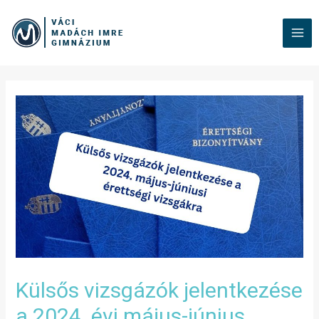
Külsős vizsgázók jelentkezése
a 2024. évi május-június