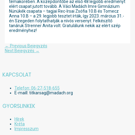
témakörében. A középdöntőbe az első 48 legjobb eredményt
elért csapat jutott tovább. A Váci Madách Imre Gimnázium
Nünükék csapata – tagjai Rec-Irsai Zsófia 10.B és Tomecz
Anna 10.B – a 29. legjobb tesztet írták, így 2023. március 31.-
én Szegeden folytathatják a nívós versenyt. Felkészítő
tanáruk Strenner Anita volt. Gratulálunk nekik az elért szép
eredményhez!
Bejegyzés
←
Previous Bejegyzés
navigáció
Next Bejegyzés
→
KAPCSOLAT
Telefon: 06-27-518-655
E-maill: titkarsag@madach.org
GYORSLINKEK
Hírek
Kréta
Impresszum