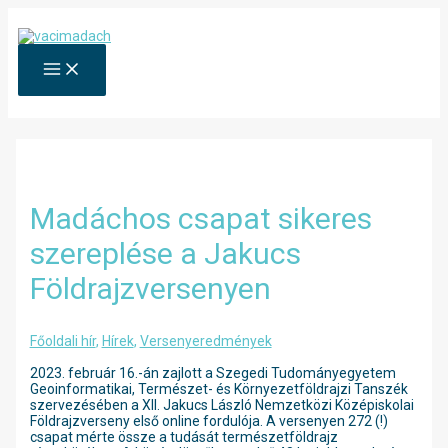
Skip
to
content
MAIN
MENU
Madáchos csapat sikeres
szereplése a Jakucs
Földrajzversenyen
Főoldali hír
,
Hírek
,
Versenyeredmények
2023. február 16.-án zajlott a Szegedi Tudományegyetem
Geoinformatikai, Természet- és Környezetföldrajzi Tanszék
szervezésében a XII. Jakucs László Nemzetközi Középiskolai
Földrajzverseny első online fordulója. A versenyen 272 (!)
csapat mérte össze a tudását természetföldrajz