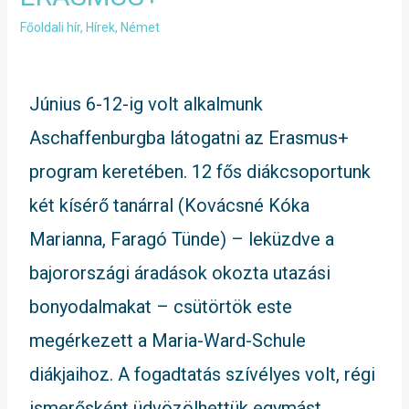
Főoldali hír
,
Hírek
,
Német
Június 6-12-ig volt alkalmunk
Aschaffenburgba látogatni az Erasmus+
program keretében. 12 fős diákcsoportunk
két kísérő tanárral (Kovácsné Kóka
Marianna, Faragó Tünde) – leküzdve a
bajorországi áradások okozta utazási
bonyodalmakat – csütörtök este
megérkezett a Maria-Ward-Schule
diákjaihoz. A fogadtatás szívélyes volt, régi
ismerősként üdvözölhettük egymást.