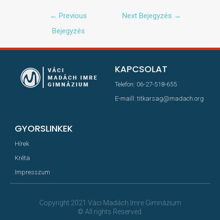
←
Previous
Next Bejegyzés
→
Bejegyzés
KAPCSOLAT
Telefon: 06-27-518-655
E-maill: titkarsag@madach.org
GYORSLINKEK
Hírek
Kréta
Impresszum
Copyright 2021 Váci Madách Imre Gimnázium
© All rights Reserved.