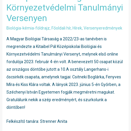
Környezetvédelmi Tanulmányi
Versenyen
Biológia-kémia-földrajz
,
Főoldali hír
,
Hírek
,
Versenyeredmények
A Magyar Biológiai Társaság a 2022/23-as tanévben is
megrendezte a Kitaibel Pál Középiskolai Biológiai és
Környezetvédelmi Tanulmányi Versenyt, melynek első online
fordulója 2023. február 4-én volt. A benevezett 50 csapat közül
az országos döntőbe jutott a 10.A osztály Langerhans-i
őscsirkék csapata, amelynek tagjai: Csitneki Boglárka, Fenyves
Míra és Kiss Klára voltak. A lányok 2023. június 5-én Győrben, a
Széchenyi István Egyetemen fogják megméretni magukat.
Gratulálunk nekik a szép eredményért, és szurkolunk a
döntőben!
Felkészítő tanára: Strenner Anita