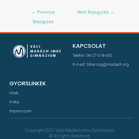
←
Previous
Next Bejegyzés
→
Bejegyzés
KAPCSOLAT
Telefon: 06-27-518-655
E-maill: titkarsag@madach.org
GYORSLINKEK
Hírek
Kréta
Impresszum
Copyright 2021 Váci Madách Imre Gimnázium
© All rights Reserved.