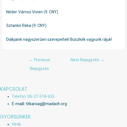
Néder-Vámos Vivien (9. CNY)
Sztankó Réka (9. CNY)
Diákjaink nagyszerűen szerepeltek! Büszkék vagyunk rájuk!
Bejegyzés
←
Previous
Next Bejegyzés
→
navigáció
Bejegyzés
KAPCSOLAT
Telefon: 06-27-518-655
E-maill: titkarsag@madach.org
GYORSLINKEK
Hírek