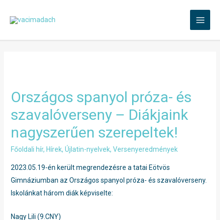
Skip
to
MAI
content
MEN
Országos spanyol próza- és
szavalóverseny – Diákjaink
nagyszerűen szerepeltek!
Főoldali hír
,
Hírek
,
Újlatin-nyelvek
,
Versenyeredmények
2023.05.19-én került megrendezésre a tatai Eötvös
Gimnáziumban az Országos spanyol próza- és szavalóverseny.
Iskolánkat három diák képviselte:
Nagy Lili (9.CNY)