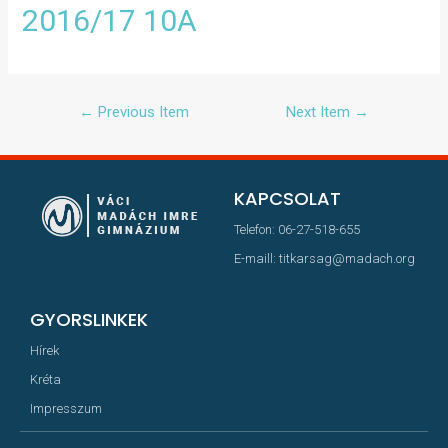
2016/17 10A
←
Previous Item
Next Item
→
KAPCSOLAT
Telefon: 06-27-518-655
E-maill: titkarsag@madach.org
GYORSLINKEK
Hírek
Kréta
Impresszum