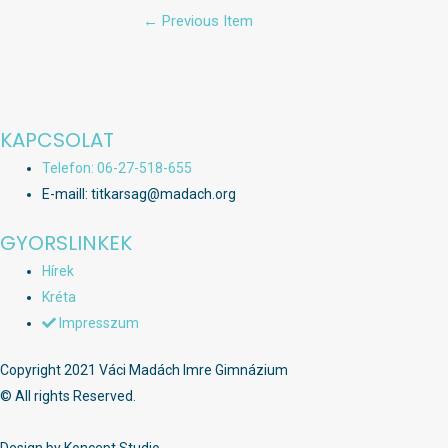
Bejegyzés
←
Previous Item
navigáció
KAPCSOLAT
Telefon: 06-27-518-655
E-maill: titkarsag@madach.org
GYORSLINKEK
Hírek
Kréta
Impresszum
Copyright 2021 Váci Madách Imre Gimnázium
© All rights Reserved.
Design by Koncept Studio