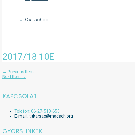
Our school
2017/18 10E
Bejegyzés
←
Previous Item
navigáció
Next Item
→
KAPCSOLAT
Telefon: 06-27-518-655
E-maill: titkarsag@madach.org
GYORSLINKEK