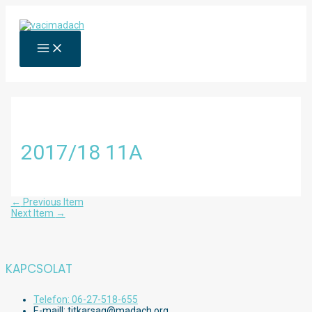
Skip
to
content
MAIN
MENU
2017/18 11A
Bejegyzés
←
Previous Item
navigáció
Next Item
→
KAPCSOLAT
Telefon: 06-27-518-655
E-maill: titkarsag@madach.org