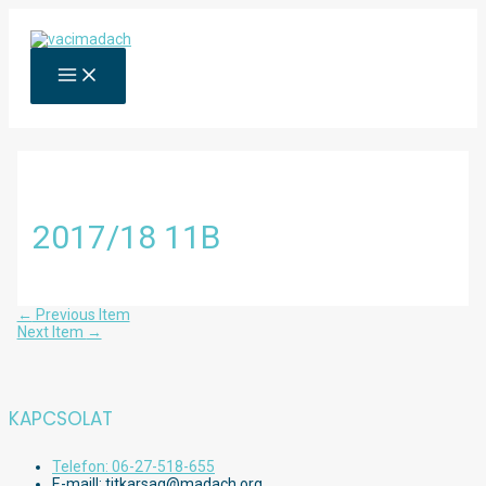
Skip
to
content
MAIN
MENU
2017/18 11B
Bejegyzés
←
Previous Item
navigáció
Next Item
→
KAPCSOLAT
Telefon: 06-27-518-655
E-maill: titkarsag@madach.org