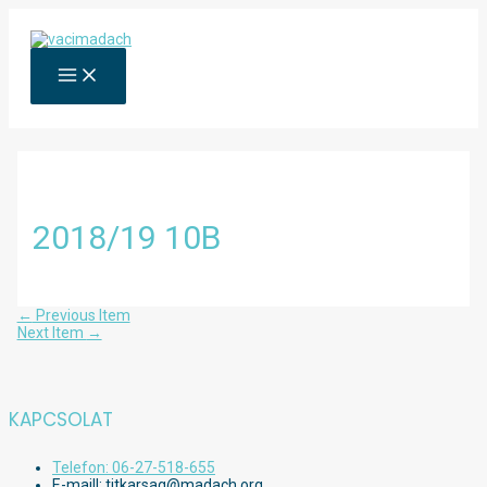
Skip
to
content
MAIN
MENU
2018/19 10B
Bejegyzés
←
Previous Item
navigáció
Next Item
→
KAPCSOLAT
Telefon: 06-27-518-655
E-maill: titkarsag@madach.org