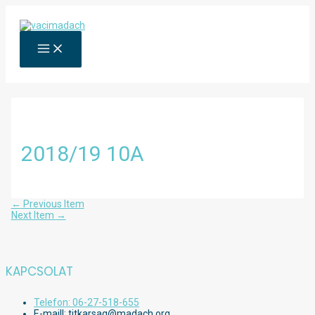
Skip
to
content
MAIN
MENU
2018/19 10A
Bejegyzés
←
Previous Item
navigáció
Next Item
→
KAPCSOLAT
Telefon: 06-27-518-655
E-maill: titkarsag@madach.org