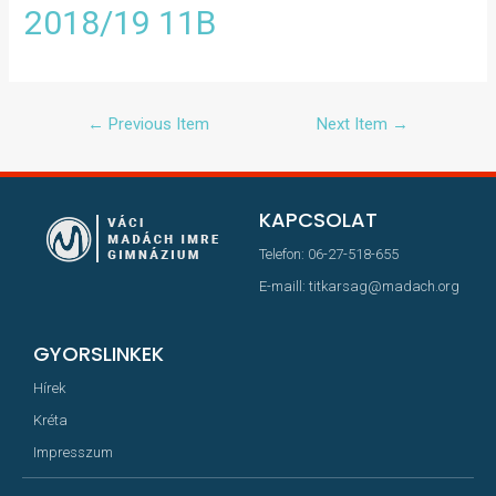
2018/19 11B
←
Previous Item
Next Item
→
KAPCSOLAT
Telefon: 06-27-518-655
E-maill: titkarsag@madach.org
GYORSLINKEK
Hírek
Kréta
Impresszum