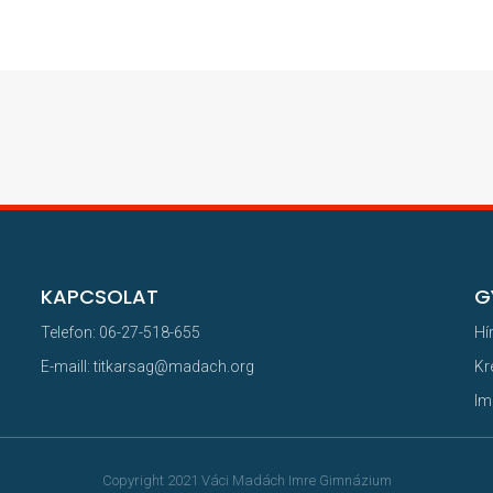
KAPCSOLAT
G
Telefon: 06-27-518-655
Hí
E-maill: titkarsag@madach.org
Kr
Im
Copyright 2021 Váci Madách Imre Gimnázium