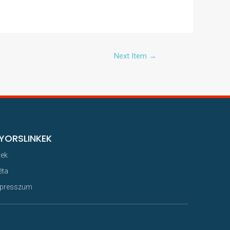
Next Item
→
YORSLINKEK
rek
éta
presszum