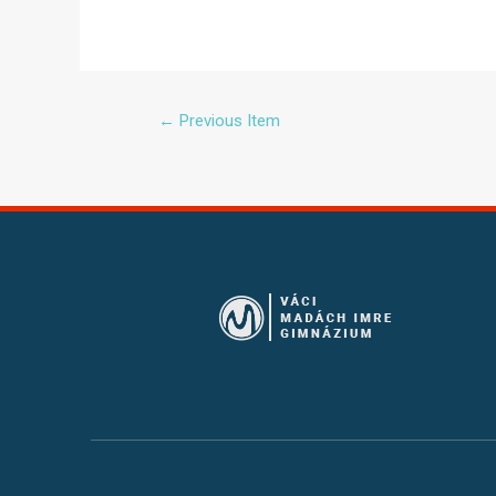
←
Previous Item