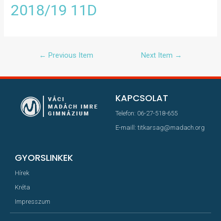
2018/19 11D
←
Previous Item
Next Item
→
KAPCSOLAT
Telefon: 06-27-518-655
E-maill: titkarsag@madach.org
GYORSLINKEK
Hírek
Kréta
Impresszum