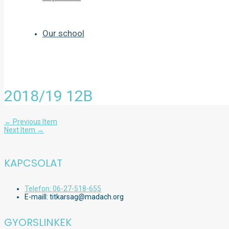
Our school
2018/19 12B
Bejegyzés
←
Previous Item
navigáció
Next Item
→
KAPCSOLAT
Telefon: 06-27-518-655
E-maill: titkarsag@madach.org
GYORSLINKEK