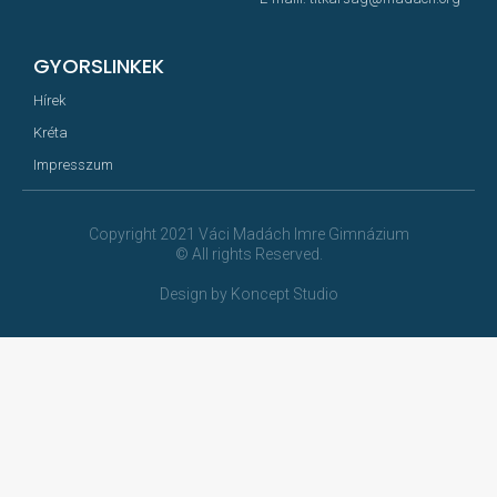
GYORSLINKEK
Hírek
Kréta
Impresszum
Copyright 2021 Váci Madách Imre Gimnázium
© All rights Reserved.
Design by Koncept Studio