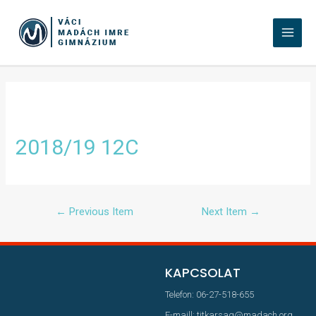
2018/19 12C
←
Previous Item
Next Item
→
KAPCSOLAT
Telefon: 06-27-518-655
E-maill: titkarsag@madach.org