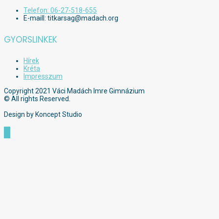
Telefon: 06-27-518-655
E-maill: titkarsag@madach.org
GYORSLINKEK
Hírek
Kréta
Impresszum
Copyright 2021 Váci Madách Imre Gimnázium
© All rights Reserved.
Design by Koncept Studio
Scroll
to
Top