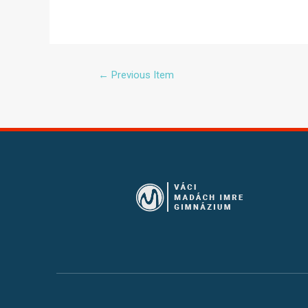
←
Previous Item