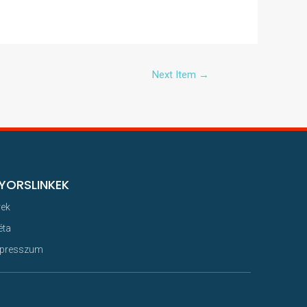
Next Item
→
YORSLINKEK
rek
éta
presszum