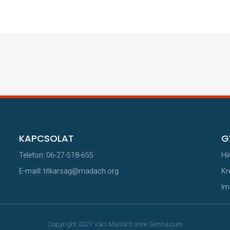
KAPCSOLAT
G
Telefon: 06-27-518-655
Hí
E-maill: titkarsag@madach.org
Kr
Im
Copyright 2021 Váci Madách Imre Gimnázium