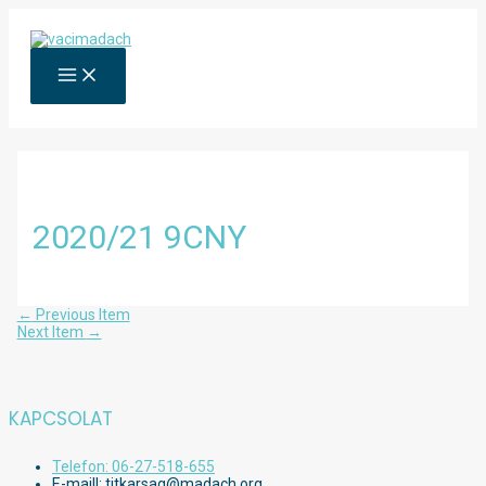
Skip
to
content
MAIN
MENU
2020/21 9CNY
Bejegyzés
←
Previous Item
navigáció
Next Item
→
KAPCSOLAT
Telefon: 06-27-518-655
E-maill: titkarsag@madach.org