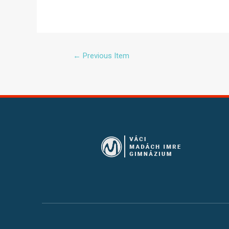
←
Previous Item