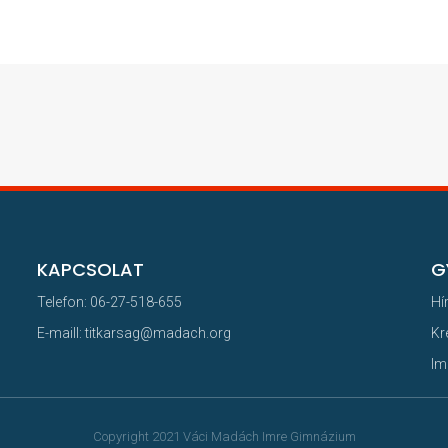
KAPCSOLAT
G
Telefon: 06-27-518-655
Hí
E-maill: titkarsag@madach.org
Kr
Im
Copyright 2021 Váci Madách Imre Gimnázium