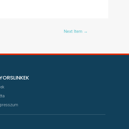
Next Item
→
YORSLINKEK
rek
éta
presszum