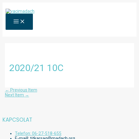
Skip
to
content
MAIN
MENU
2020/21 10C
Bejegyzés
←
Previous Item
navigáció
Next Item
→
KAPCSOLAT
Telefon: 06-27-518-655
E-maill: titkarsag@madach.org