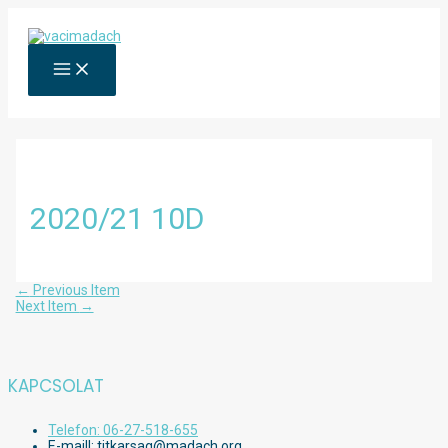
Skip
to
content
MAIN
MENU
2020/21 10D
Bejegyzés
←
Previous Item
navigáció
Next Item
→
KAPCSOLAT
Telefon: 06-27-518-655
E-maill: titkarsag@madach.org