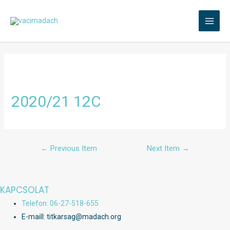
Skip
to
MAI
content
MEN
2020/21 12C
Bejegyzés
←
Previous Item
Next Item
→
navigáció
KAPCSOLAT
Telefon: 06-27-518-655
E-maill: titkarsag@madach.org