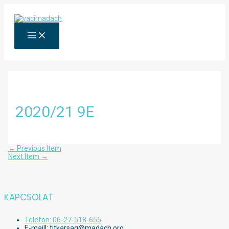
Skip
to
content
MAIN
MENU
2020/21 9E
Bejegyzés
←
Previous Item
navigáció
Next Item
→
KAPCSOLAT
Telefon: 06-27-518-655
E-maill: titkarsag@madach.org