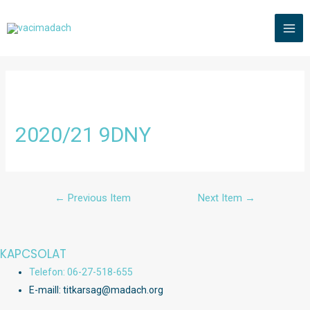
Skip
to
MAI
content
ME
2020/21 9DNY
Bejegyzés
←
Previous Item
Next Item
→
navigáció
KAPCSOLAT
Telefon: 06-27-518-655
E-maill: titkarsag@madach.org