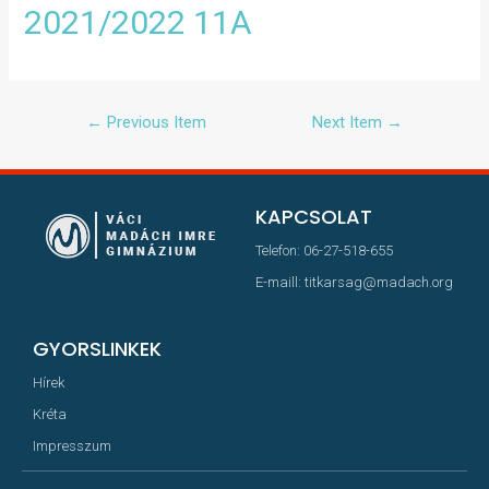
2021/2022 11A
←
Previous Item
Next Item
→
KAPCSOLAT
Telefon: 06-27-518-655
E-maill: titkarsag@madach.org
GYORSLINKEK
Hírek
Kréta
Impresszum