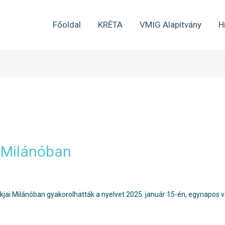
Főoldal
KRÉTA
VMIG Alapítvány
H
a Milánóban
ákjai Milánóban gyakorolhatták a nyelvet 2025. január 15-én, egynapos 