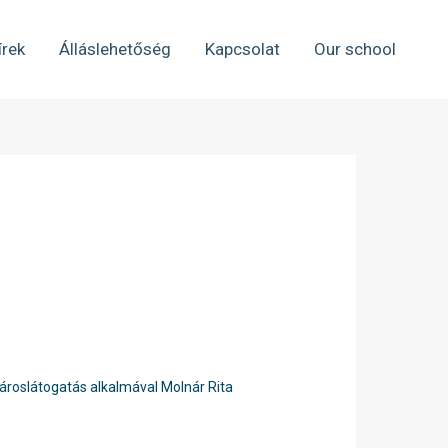
írek
Álláslehetőség
Kapcsolat
Our school
városlátogatás alkalmával Molnár Rita