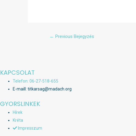
Bejegyzés
←
Previous Bejegyzés
navigáció
KAPCSOLAT
Telefon: 06-27-518-655
E-maill: titkarsag@madach.org
GYORSLINKEK
Hírek
Kréta
Impresszum