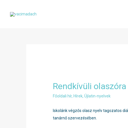
Skip
to
content
Rendkívüli olaszór
Főoldali hír
,
Hírek
,
Újlatin-nyelvek
Iskolánk végzős olasz nyelv tagozatos di
tanárnő szervezésében.