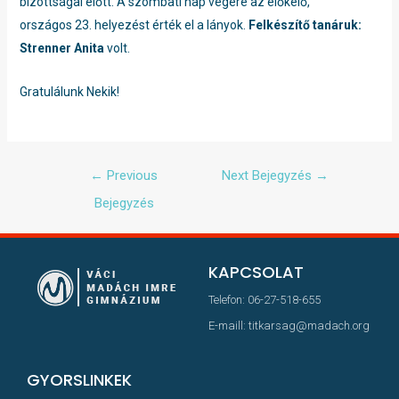
bizottságai előtt. A szombati nap végére az előkelő,
országos 23. helyezést érték el a lányok.
Felkészítő tanáruk:
Strenner Anita
volt.
Gratulálunk Nekik!
←
Previous
Next Bejegyzés
→
Bejegyzés
KAPCSOLAT
Telefon: 06-27-518-655
E-maill: titkarsag@madach.org
GYORSLINKEK