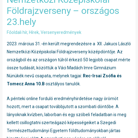
Földrajzverseny – országos
23.hely
Főoldali hír
,
Hírek
,
Versenyeredmények
2023. március 31.-én került megrendezésre a XII. Jakucs László
Nemzetközi Középiskolai Földrajzverseny középdöntője. Az
országból és az országon túlról érkező 50 legjobb csapat mérte
össze tudását, közöttük a Váci Madách Imre Gimnázium
Nünükék nevű csapata, melynek tagjai:
Rec-Irsai Zsófia és
Tomecz Anna 10.B
osztályos tanulók.
A pénteki online forduló eredményhirdetése nagy örömöt
hozott, mert a csapat továbbjutott a szombati döntőbe. A
lányoknak kvízben, laborban és egy szóbeli feladatban is meg
kellett csillogtatni szerteágazó képességeiket a Szegedi
Természettudományi Egyetem földtudományokban jártas