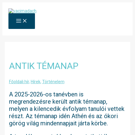
Skip
to
content
MAIN
MENU
ANTIK TÉMANAP
Főoldali hír
,
Hírek
,
Történelem
A 2025-2026-os tanévben is
megrendezésre került antik témanap,
melyen a kilencedik évfolyam tanulói vettek
részt. Az témanap idén Athén és az ókori
görög világ mindennapjait járta körbe.