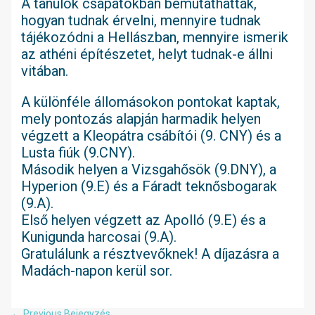
A tanulók csapatokban bemutathatták,
hogyan tudnak érvelni, mennyire tudnak
tájékozódni a Hellászban, mennyire ismerik
az athéni építészetet, helyt tudnak-e állni
vitában.
A különféle állomásokon pontokat kaptak,
mely pontozás alapján harmadik helyen
végzett a Kleopátra csábítói (9. CNY) és a
Lusta fiúk (9.CNY).
Második helyen a Vizsgahősök (9.DNY), a
Hyperion (9.E) és a Fáradt teknősbogarak
(9.A).
Első helyen végzett az Apolló (9.E) és a
Kunigunda harcosai (9.A).
Gratulálunk a résztvevőknek! A díjazásra a
Madách-napon kerül sor.
Bejegyzés
←
Previous Bejegyzés