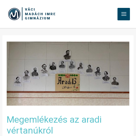
Megemlékezés az aradi
vértanúkról