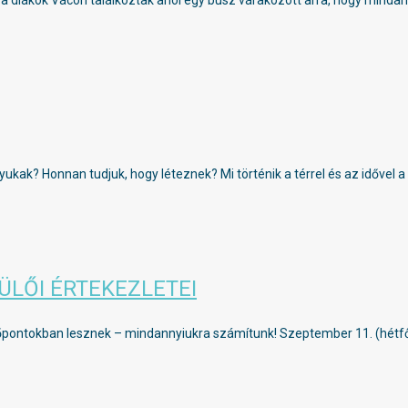
on a diákok Vácon találkoztak ahol egy busz várakozott arra, hogy mind
ukak? Honnan tudjuk, hogy léteznek? Mi történik a térrel és az idővel a
ÜLŐI ÉRTEKEZLETEI
 időpontokban lesznek – mindannyiukra számítunk! Szeptember 11. (hétfő