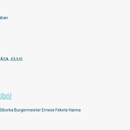
ában.
TÁSA JÚLIUS
iból
bia Bíborka Burgermeister Emese Fekete Hanna