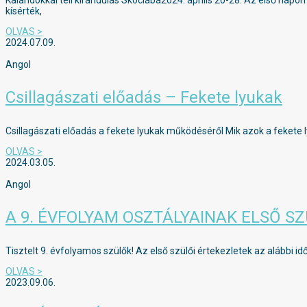
Kalandokkal teli kirándulás Skóciába2024. április 20-28. Az első nap
kísérték,
OLVAS >
2024.07.09.
Angol
Csillagászati előadás – Fekete lyukak
Csillagászati előadás a fekete lyukak működéséről Mik azok a fekete ly
OLVAS >
2024.03.05.
Angol
A 9. ÉVFOLYAM OSZTÁLYAINAK ELSŐ SZ
Tisztelt 9. évfolyamos szülők! Az első szülői értekezletek az alábbi
OLVAS >
2023.09.06.