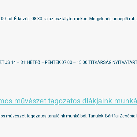
00-tól. Érkezés: 08.30-ra az osztálytermekbe. Megjelenés ünneplő ruh
SZTUS 14 – 31: HÉTFŐ – PÉNTEK 07.00 – 15.00 TITKÁRSÁG NYITVATAR
olyamos művészet tagozatos diákjaink munká
olyamos művészet tagozatos tanulóink munkáiból. Tanulók: Bártfai Zenó