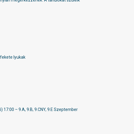
annyian megérkezzenek. A tanulókat szüleik
 fekete lyukak
) 17:00 – 9.A, 9.B, 9.CNY, 9.E Szeptember