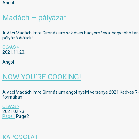
Angol
Madách – pályázat
A Váci Madách Imre Gimnázium sok éves hagyománya, hogy több tantá
pályázó diákok!
OLVAS >
2021.11.23.
Angol
NOW YOU’RE COOKING!
A Váci Madách Imre Gimnázium angol nyelvi versenye 2021 Kedves 7-8
formában
OLVAS >
2021.02.23.
Page
1
Page
2
KAPCSOLAT