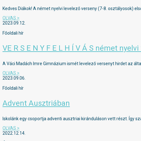
Kedves Diákok! A német nyelvi levelező verseny (7-8. osztályosok) első
OLVAS >
2023.09.12.
Főoldali hír
VE R S E N Y F E L H Í V Á S német nyelvi
A Váci Madách Imre Gimnázium ismét levelező versenyt hirdet az által
OLVAS >
2023.09.06.
Főoldali hír
Advent Ausztriában
Iskolánk egy csoportja adventi ausztriai kiránduláson vett részt. Így
OLVAS >
2022.12.14.