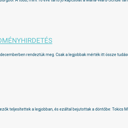
urgból. A több, mint 10 éve tartó jó kapcsolat a Maria-Ward-Schule ta
REDMÉNYHIRDETÉS
t decemberben rendeztük meg. Csak a legjobbak mérték itt össze tudásu
 teljesítettek a legjobban, és ezáltal bejutottak a döntőbe: Tokics Mo