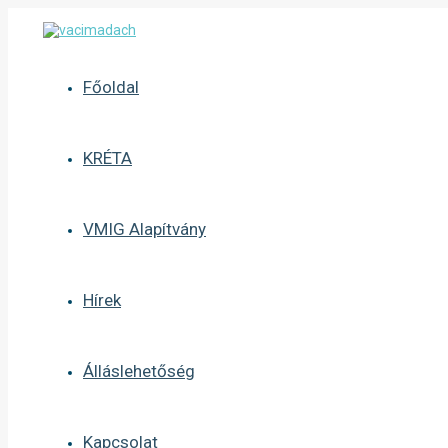
Skip
to
content
Főoldal
KRÉTA
VMIG Alapítvány
Hírek
Álláslehetőség
Kapcsolat