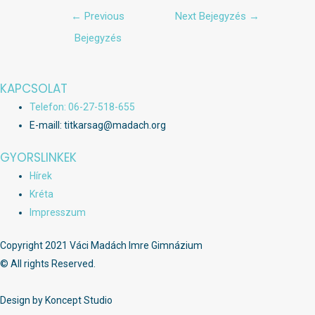
Bejegyzés
←
Previous
Next Bejegyzés
→
navigáció
Bejegyzés
KAPCSOLAT
Telefon: 06-27-518-655
E-maill: titkarsag@madach.org
GYORSLINKEK
Hírek
Kréta
Impresszum
Copyright 2021 Váci Madách Imre Gimnázium
© All rights Reserved.
Design by Koncept Studio