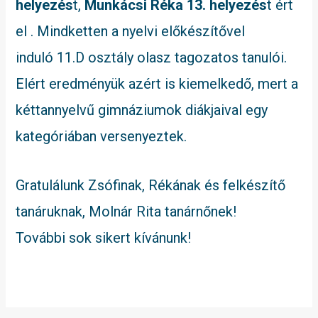
helyezés
t,
Munkácsi Réka 13. helyezés
t ért
el . Mindketten a nyelvi előkészítővel
induló 11.D osztály olasz tagozatos tanulói.
Elért eredményük azért is kiemelkedő, mert a
kéttannyelvű gimnáziumok diákjaival egy
kategóriában versenyeztek.
Gratulálunk Zsófinak, Rékának és felkészítő
tanáruknak, Molnár Rita tanárnőnek!
További sok sikert kívánunk!