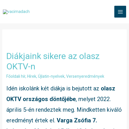
Skip
to
MAI
content
ME
Diákjaink sikere az olasz
OKTV-n
Főoldali hír
,
Hírek
,
Újlatin-nyelvek
,
Versenyeredmények
Idén iskolánk két diákja is bejutott az
olasz
OKTV országos döntőjébe
, melyet 2022.
április 5-én rendeztek meg. Mindketten kiváló
eredményt értek el.
Varga Zsófia 7.