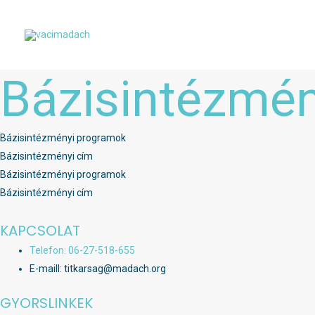
Skip
to
content
Bázisintézmé
Bázisintézményi programok
Bázisintézményi cím
Bázisintézményi programok
Bázisintézményi cím
KAPCSOLAT
Telefon: 06-27-518-655
E-maill: titkarsag@madach.org
GYORSLINKEK