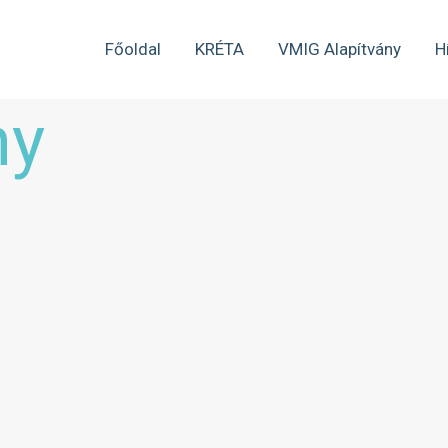
Főoldal
KRÉTA
VMIG Alapítvány
H
ny