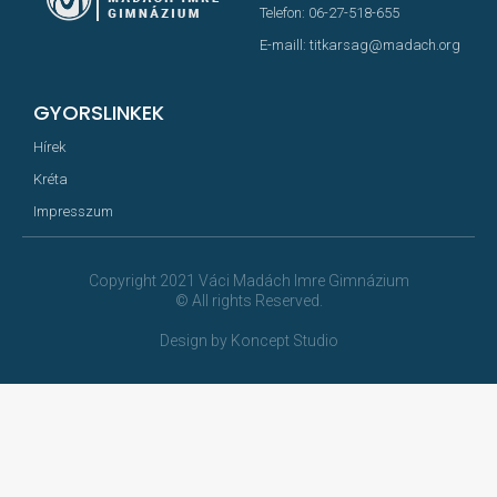
Telefon: 06-27-518-655
E-maill: titkarsag@madach.org
GYORSLINKEK
Hírek
Kréta
Impresszum
Copyright 2021 Váci Madách Imre Gimnázium
© All rights Reserved.
Design by Koncept Studio