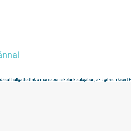
ánnal
dását hallgathatták a mai napon iskolánk aulájában, akit gitáron kísért 