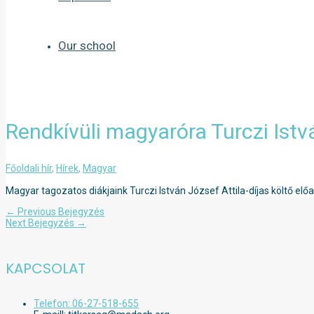
Our school
Rendkívüli magyaróra Turczi Istv
Főoldali hír
,
Hírek
,
Magyar
Magyar tagozatos diákjaink Turczi István József Attila-díjas költő előa
Bejegyzés
←
Previous Bejegyzés
navigáció
Next Bejegyzés
→
KAPCSOLAT
Telefon: 06-27-518-655