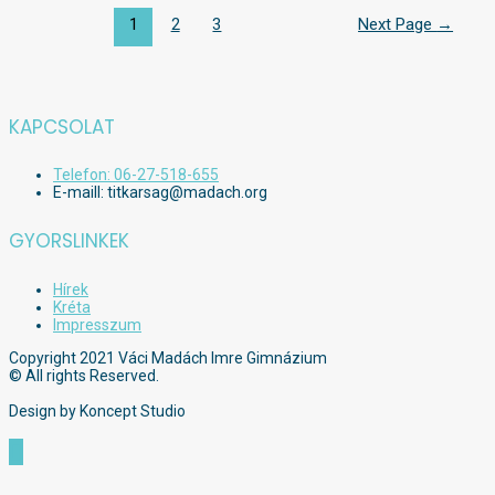
Bejegyzések
1
2
3
Next Page
→
lapozása
KAPCSOLAT
Telefon: 06-27-518-655
E-maill: titkarsag@madach.org
GYORSLINKEK
Hírek
Kréta
Impresszum
Copyright 2021 Váci Madách Imre Gimnázium
© All rights Reserved.
Design by Koncept Studio
Scroll
to