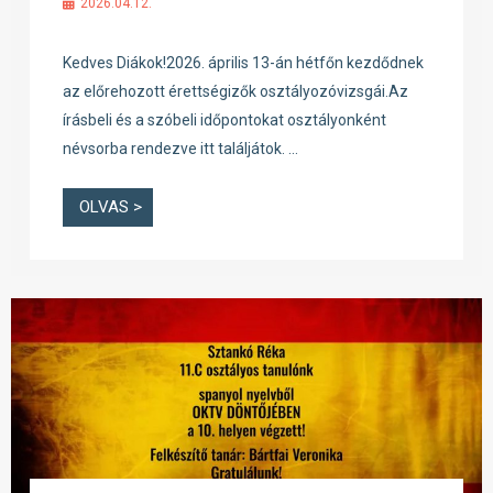
2026.04.12.
Kedves Diákok!2026. április 13-án hétfőn kezdődnek
az előrehozott érettségizők osztályozóvizsgái.Az
írásbeli és a szóbeli időpontokat osztályonként
névsorba rendezve itt találjátok. …
OLVAS >